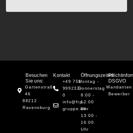
Besuchen
Kontakt
Öffnungszeiten
Pflichtinfo
Sie uns:
DSGVO
+49 751
Montag -
Gartenstraße
Mandanten
999232-
Donnerstag
46
Bewerber
0
8:00 -
88212
info@frp-
12:00
Ravensburg
gruppe.de
Uhr
13:00 -
16:00
Uhr